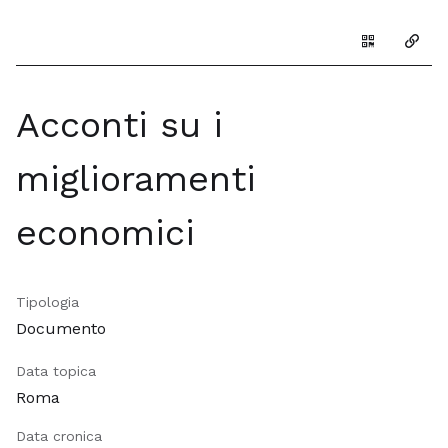
Genera il Q
Copia
Acconti su i
miglioramenti
economici
Tipologia
Documento
Data topica
Roma
Data cronica